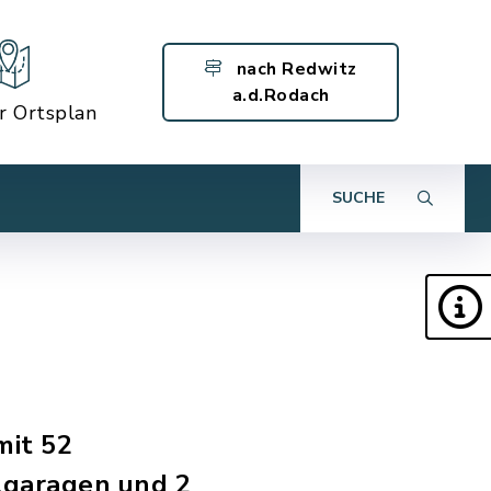
nach Redwitz
a.d.Rodach
er Ortsplan
SUCHE
mit 52
garagen und 2