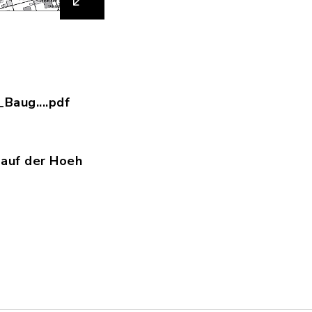
Baug....pdf
ei_Bauplätze_Baugebiet_Auf_der_Höh_-_Stand_Jun
auf der Hoeh
bauungsplan_auf_der_hoeh.pdf, Dateierweiterung: