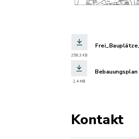
Frei_Bauplätze_
(Dateiname: Fr
258,3 KB
Bebauungsplan 
(Dateiname: Be
2,4 MB
Kontakt