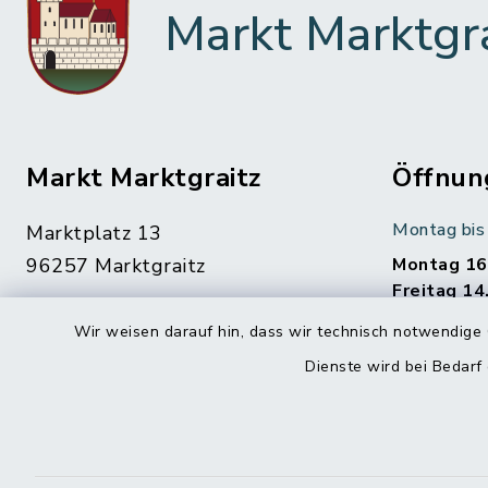
Markt Marktgr
Markt Marktgraitz
Öffnun
Montag bis 
Marktplatz 13
96257 Marktgraitz
Montag 16
Freitag 14
09574 204
Wir weisen darauf hin, dass wir technisch notwendige 
Unsere Mit
09574 650264
gerne. Ver
Dienste wird bei Bedarf
rathaus@marktgraitz.de
Termin!
Bankverbindungen