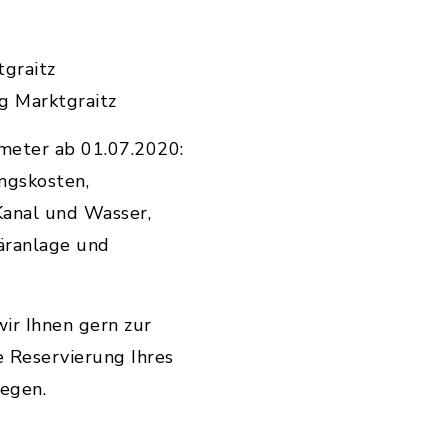
tgraitz
g Marktgraitz
meter ab 01.07.2020:
ngskosten,
Kanal und Wasser,
äranlage und
ir Ihnen gern zur
 Reservierung Ihres
gegen.