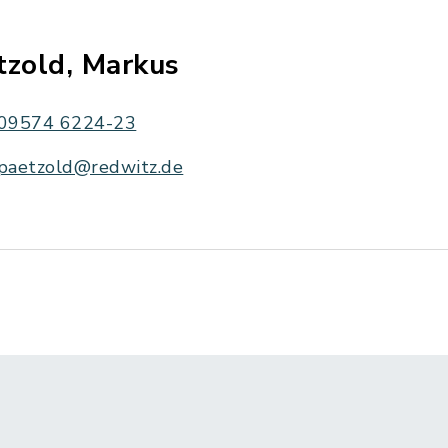
tzold, Markus
09574 6224-23
paetzold@redwitz.de