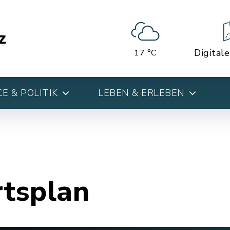
z
Digital
17 °C
E & POLITIK
LEBEN & ERLEBEN
rtsplan