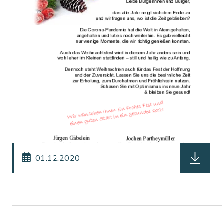
herunterl
01.12.2020